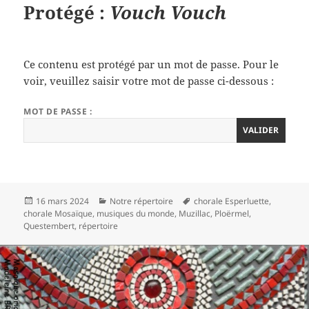
Protégé :
Vouch Vouch
Ce contenu est protégé par un mot de passe. Pour le
voir, veuillez saisir votre mot de passe ci-dessous :
MOT DE PASSE :
Publié
Catégories
Mots-
16 mars 2024
Notre répertoire
chorale Esperluette
,
le
clés
chorale Mosaïque
,
musiques du monde
,
Muzillac
,
Ploërmel
,
Questembert
,
répertoire