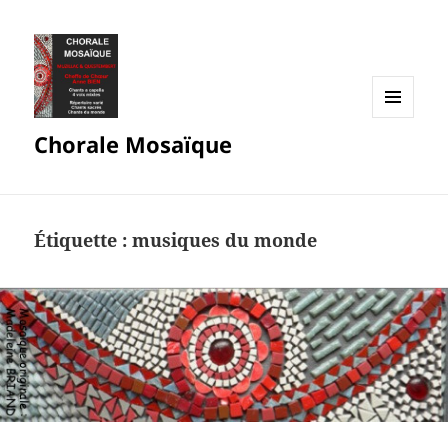
MENU
Chorale Mosaïque
ET
WIDGETS
Étiquette :
musiques du monde