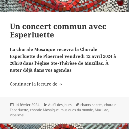
Un concert commun avec
Esperluette
La chorale Mosaïque recevra la Chorale
Esperluette de Ploërmel vendredi 12 avril 2024 à
20h30 dans l’église Ste-Thérèse de Muzillac. À
noter déjà dans vos agendas
.
Un concert commun avec Esperlue
Continuer la lecture de
Publié
Catégories
Mots-
14 février 2024
Au fil des jours
chants sacrés
,
chorale
le
clés
Esperluette
,
chorale Mosaïque
,
musiques du monde
,
Muzillac
,
Ploërmel