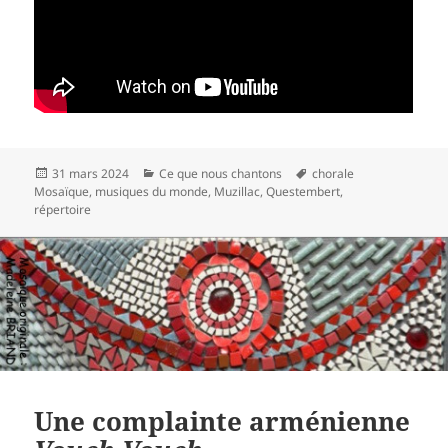
Publié
Catégories
Mots-
31 mars 2024
Ce que nous chantons
chorale
le
clés
Mosaïque
,
musiques du monde
,
Muzillac
,
Questembert
,
répertoire
Une complainte arménienne