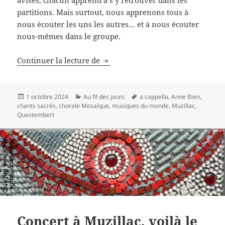
partitions. Mais surtout, nous apprenons tous à
nous écouter les uns les autres… et à nous écouter
nous-mêmes dans le groupe.
Venez chanter avec Mosaïque!
Continuer la lecture de
Publié
Catégories
Mots-
1 octobre 2024
Au fil des jours
a cappella
,
Anne Bien
,
le
clés
chants sacrés
,
chorale Mosaïque
,
musiques du monde
,
Muzillac
,
Questembert
Concert à Muzillac, voilà le