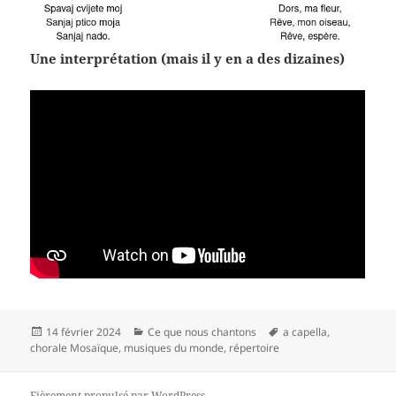
Une interprétation (mais il y en a des dizaines)
Publié
Catégories
Mots-
14 février 2024
Ce que nous chantons
a capella
,
le
clés
chorale Mosaïque
,
musiques du monde
,
répertoire
Fièrement propulsé par WordPress