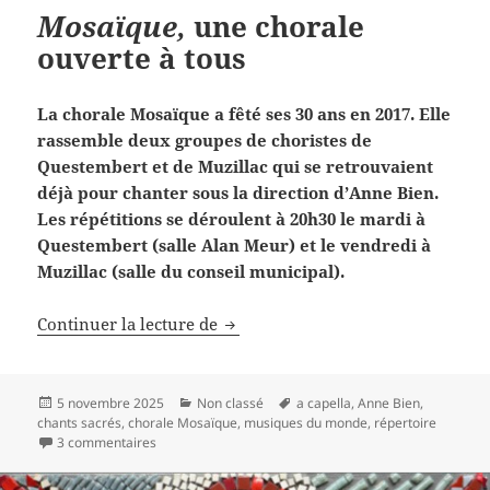
Mosaïque,
une chorale
ouverte à tous
La chorale Mosaïque a fêté ses 30 ans en 2017. Elle
rassemble deux groupes de choristes de
Questembert et de Muzillac qui se retrouvaient
déjà pour chanter sous la direction d’Anne Bien.
Les répétitions se déroulent à 20h30 le mardi à
Questembert (salle Alan Meur) et le vendredi à
Muzillac (salle du conseil municipal).
Mosaïque,
une chorale ouverte à 
Continuer la lecture de
Publié
Catégories
Mots-
5 novembre 2025
Non classé
a capella
,
Anne Bien
,
le
clés
chants sacrés
,
chorale Mosaïque
,
musiques du monde
,
répertoire
sur
Mosaïque,
une chorale ouverte à tous
3 commentaires