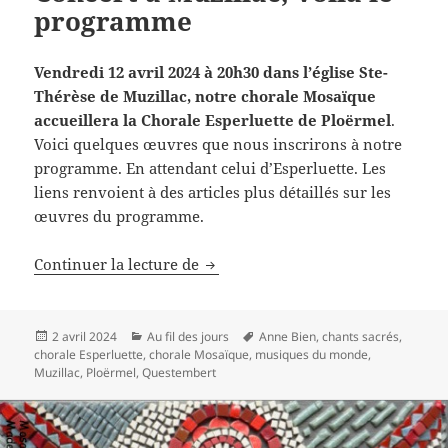
programme
Vendredi 12 avril 2024 à 20h30 dans l’église Ste-
Thérèse de Muzillac, notre chorale Mosaïque
accueillera la
Chorale Esperluette de Ploërmel
.
Voici quelques œuvres que nous inscrirons à notre
programme. En attendant celui d’Esperluette. Les
liens renvoient à des articles plus détaillés sur les
œuvres du programme.
Concert à Muzillac, voilà le prog
Continuer la lecture de
Publié
Catégories
Mots-
2 avril 2024
Au fil des jours
Anne Bien
,
chants sacrés
,
le
clés
chorale Esperluette
,
chorale Mosaïque
,
musiques du monde
,
Muzillac
,
Ploërmel
,
Questembert