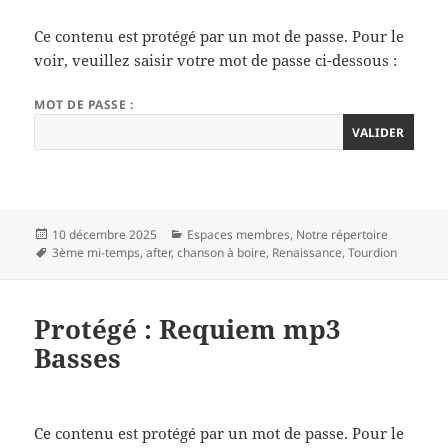
Ce contenu est protégé par un mot de passe. Pour le
voir, veuillez saisir votre mot de passe ci-dessous :
MOT DE PASSE :
Publié
Catégories
10 décembre 2025
Espaces membres
,
Notre répertoire
le
Mots-
3ème mi-temps
,
after
,
chanson à boire
,
Renaissance
,
Tourdion
clés
Protégé : Requiem mp3
Basses
Ce contenu est protégé par un mot de passe. Pour le