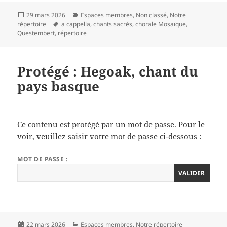
Publié
Catégories
29 mars 2026
Espaces membres
,
Non classé
,
Notre
le
Mots-
répertoire
a cappella
,
chants sacrés
,
chorale Mosaïque
,
clés
Questembert
,
répertoire
Protégé : Hegoak, chant du
pays basque
Ce contenu est protégé par un mot de passe. Pour le
voir, veuillez saisir votre mot de passe ci-dessous :
MOT DE PASSE :
Publié
Catégories
22 mars 2026
Espaces membres
,
Notre répertoire