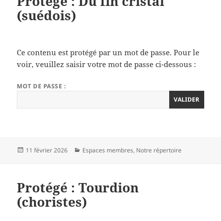
Protégé : Du fin cristal
(suédois)
Ce contenu est protégé par un mot de passe. Pour le
voir, veuillez saisir votre mot de passe ci-dessous :
MOT DE PASSE :
Publié
Catégories
11 février 2026
Espaces membres
,
Notre répertoire
le
Protégé : Tourdion
(choristes)