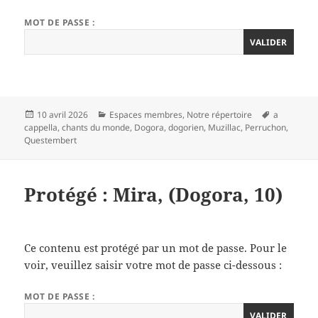
MOT DE PASSE :
Publié
Catégories
Mots-
10 avril 2026
Espaces membres
,
Notre répertoire
a
le
clés
cappella
,
chants du monde
,
Dogora
,
dogorien
,
Muzillac
,
Perruchon
,
Questembert
Protégé : Mira, (Dogora, 10)
Ce contenu est protégé par un mot de passe. Pour le
voir, veuillez saisir votre mot de passe ci-dessous :
MOT DE PASSE :