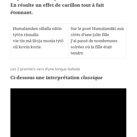
En résulte un effet de carillon tout à fait
étonnant.
Humalamäen sillalla nätin
Sur le pont Humalamäki aux
tytön rinnalla
côtés d’une jolie fille
vie tin mä iltoja monia tytö
J’ai passé de nombreuses
oli kovin koria
soirées où la fille était
tendre
Les 2 premiers vers d’une longue ballade
Ci-dessous une interprétation
classique