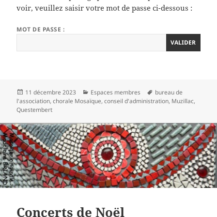
voir, veuillez saisir votre mot de passe ci-dessous :
MOT DE PASSE :
Publié
Catégories
Mots-
11 décembre 2023
Espaces membres
bureau de
le
clés
l'association
,
chorale Mosaïque
,
conseil d'administration
,
Muzillac
,
Questembert
Concerts de Noël