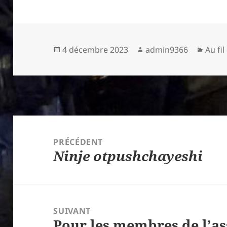
Publié
Auteur
Catég
4 décembre 2023
admin9366
Au fil
le
Navigation
de
PRÉCÉDENT
Ninje otpushchayeshi
l’article
Article
précédent :
SUIVANT
Pour les membres de l’as
Article