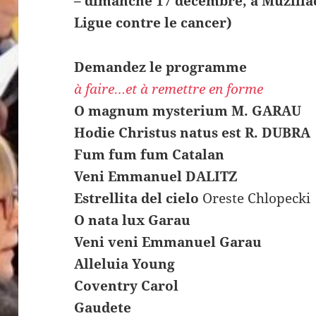
– dimanche 17 décembre, à Muzillac,
Ligue contre le cancer)
Demandez le programme
à faire…et à remettre en forme
O magnum mysterium M. GARAU
Hodie Christus natus est R. DUBRA
Fum fum fum Catalan
Veni Emmanuel DALITZ
Estrellita del cielo
Oreste Chlopecki
O nata lux Garau
Veni veni Emmanuel Garau
Alleluia Young
Coventry Carol
Gaudete