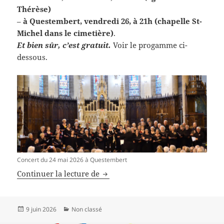
Thérèse)
–
à Questembert, vendredi 26,
à 21h (chapelle St-
Michel dans le cimetière)
.
Et bien sûr, c’est gratuit.
Voir le progamme ci-
dessous.
Concert du 24 mai 2026 à Questembert
Mosaïque à la fête de la musique
Continuer la lecture de
Publié
Catégories
9 juin 2026
Non classé
le