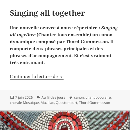
Singing all together
Une nouvelle oeuvre à notre répertoire :
Singing
all together
(Chanter tous ensemble) un canon
dynamique composé par Thord Gummesson. Il
comporte deux phrases principales et des
phrases d’accompagnement
.
Et c’est vraiment
très entraînant.
Singing all together
Continuer la lecture de
Publié
Catégories
Mots-
7 juin 2026
Au fil des jours
canon
,
chant populaire
,
le
clés
chorale Mosaïque
,
Muzillac
,
Questembert
,
Thord Gummesson