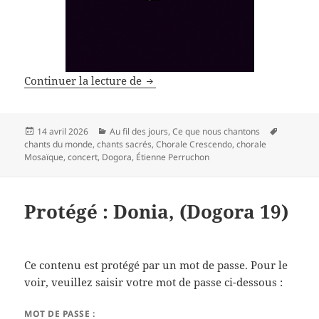
Dogora, pour le concert du 24 mai
Continuer la lecture de
Publié
Catégories
Mots-
14 avril 2026
Au fil des jours
,
Ce que nous chantons
le
clés
chants du monde
,
chants sacrés
,
Chorale Crescendo
,
chorale
Mosaïque
,
concert
,
Dogora
,
Étienne Perruchon
Protégé : Donia, (Dogora 19)
Ce contenu est protégé par un mot de passe. Pour le
voir, veuillez saisir votre mot de passe ci-dessous :
MOT DE PASSE :