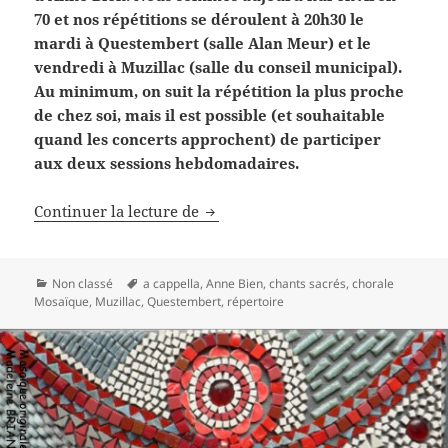
70 et nos répétitions se déroulent à 20h30 le
mardi à Questembert (salle Alan Meur) et le
vendredi à Muzillac (salle du conseil municipal).
Au minimum, on suit la répétition la plus proche
de chez soi, mais il est possible (et souhaitable
quand les concerts approchent) de participer
aux deux sessions hebdomadaires.
Chanter avec la chorale Mosaïque
Continuer la lecture de
Catégories
Mots-
Non classé
a cappella
,
Anne Bien
,
chants sacrés
,
chorale
clés
Mosaïque
,
Muzillac
,
Questembert
,
répertoire