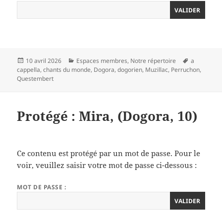
Publié
Catégories
Mots-
10 avril 2026
Espaces membres
,
Notre répertoire
a
le
clés
cappella
,
chants du monde
,
Dogora
,
dogorien
,
Muzillac
,
Perruchon
,
Questembert
Protégé : Mira, (Dogora, 10)
Ce contenu est protégé par un mot de passe. Pour le
voir, veuillez saisir votre mot de passe ci-dessous :
MOT DE PASSE :