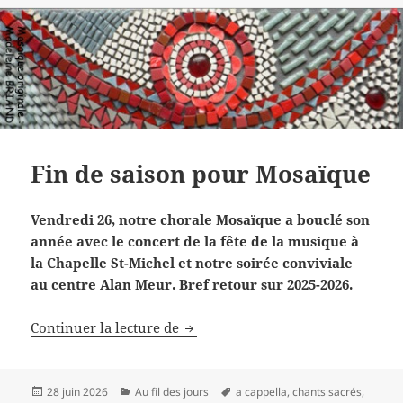
Fin de saison pour Mosaïque
Vendredi 26, notre chorale Mosaïque a bouclé son
année avec le concert de la fête de la musique à
la Chapelle St-Michel et notre soirée conviviale
au centre Alan Meur. Bref retour sur 2025-2026.
Fin de saison pour Mosaïque
Continuer la lecture de
Publié
Catégories
Mots-
28 juin 2026
Au fil des jours
a cappella
,
chants sacrés
,