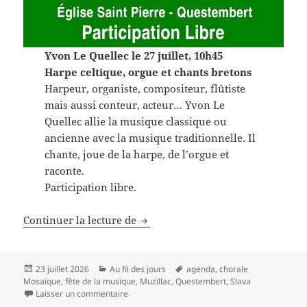
Yvon Le Quellec le 27 juillet, 10h45
Harpe celtique, orgue et chants bretons
Harpeur, organiste, compositeur, flûtiste
mais aussi conteur, acteur… Yvon Le
Quellec allie la musique classique ou
ancienne avec la musique traditionnelle. Il
chante, joue de la harpe, de l’orgue et
raconte.
Participation libre.
Notre agenda partagé
Continuer la lecture de
Publié
Catégories
Mots-
23 juillet 2026
Au fil des jours
agenda
,
chorale
le
clés
Mosaïque
,
fête de la musique
,
Muzillac
,
Questembert
,
Slava
sur Notre agenda partagé
Laisser un commentaire