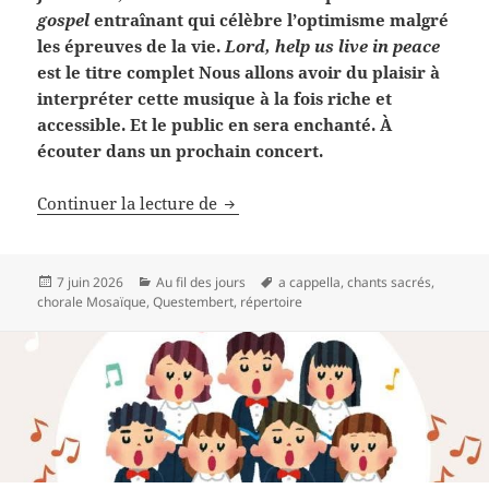
gospel
entraînant qui célèbre l’optimisme malgré
les épreuves de la vie.
Lord, help us live in peace
est le titre complet Nous allons avoir du plaisir à
interpréter cette musique à la fois riche et
accessible. Et le public en sera enchanté. À
écouter dans un prochain concert.
Peace, de JD Martin
Continuer la lecture de
Publié
Catégories
Mots-
7 juin 2026
Au fil des jours
a cappella
,
chants sacrés
,
le
clés
chorale Mosaïque
,
Questembert
,
répertoire