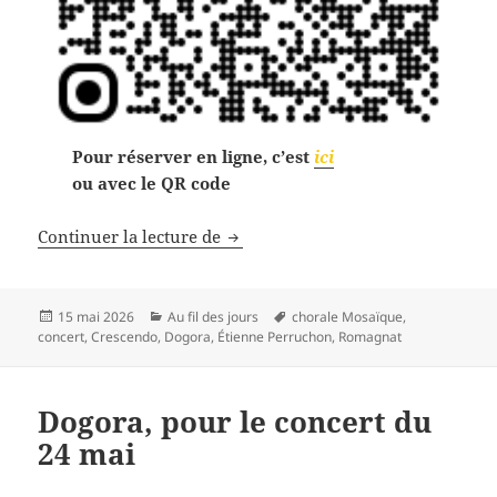
Pour réserver en ligne, c’est
ici
ou avec le QR code
Autour de Dogora (24 mai)
Continuer la lecture de
Publié
Catégories
Mots-
15 mai 2026
Au fil des jours
chorale Mosaïque
,
le
clés
concert
,
Crescendo
,
Dogora
,
Étienne Perruchon
,
Romagnat
Dogora, pour le concert du
24 mai