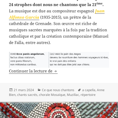
ème
24 strophes dont nous ne chantons que la 21
.
La musique est due au compositeur espagnol
Juan
Alfonso Garcia
(1935-2015), un prêtre de la
cathédrale de Grenade. Son œuvre est riche de
musiques sacrées marquées à la fois par la tradition
catholique et par la création contemporaine (Manuel
de Falla, entre autres).
Ecce panis angelorum
Continuer la lecture de
Publié
Catégories
Mots-
21 mars 2024
Ce que nous chantons
a capella
,
Anne
le
clés
Bien
,
chants sacrés
,
chorale Mosaïque
,
Muzillac
,
répertoire