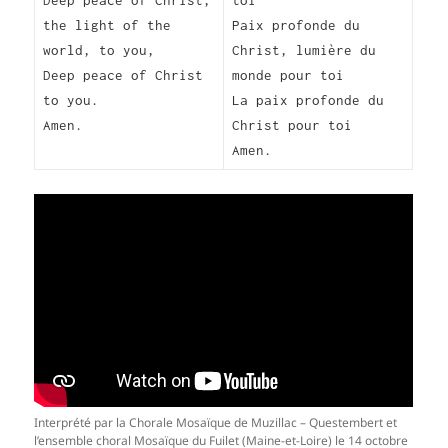
Deep peace of Christ,
toi
the light of the
Paix profonde du
world, to you,
Christ, lumière du
Deep peace of Christ
monde pour toi
to you.
La paix profonde du
Amen.
Christ pour toi
Amen.
Interprété par la Chorale Mosaïque de Muzillac – Questembert et
l’ensemble choral Mosaïque du Fuilet (Maine-et-Loire) le 14 octobre