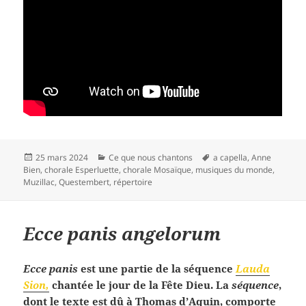
Publié
Catégories
Mots-
25 mars 2024
Ce que nous chantons
a capella
,
Anne
le
clés
Bien
,
chorale Esperluette
,
chorale Mosaïque
,
musiques du monde
,
Muzillac
,
Questembert
,
répertoire
Ecce panis angelorum
Ecce panis
est une partie de la séquence
Lauda
Sion,
chantée le jour de la Fête Dieu. La
séquence
,
dont le texte est dû à Thomas d’Aquin, comporte