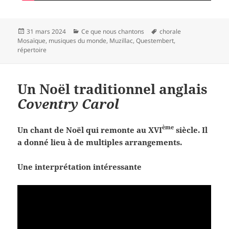
Publié
Catégories
Mots-
31 mars 2024
Ce que nous chantons
chorale
le
clés
Mosaïque
,
musiques du monde
,
Muzillac
,
Questembert
,
répertoire
Un Noël traditionnel anglais
Coventry Carol
ème
Un chant de Noël qui remonte au XVI
siècle. Il
a donné lieu à de multiples arrangements.
Une interprétation intéressante