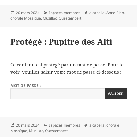
Publié
Catégories
Mots-
20 mars 2024
Espaces membres
a capella
,
Anne Bien
,
le
clés
chorale Mosaïque
,
Muzillac
,
Questembert
Protégé : Pupitre des Alti
Ce contenu est protégé par un mot de passe. Pour le
voir, veuillez saisir votre mot de passe ci-dessous :
MOT DE PASSE :
Publié
Catégories
Mots-
20 mars 2024
Espaces membres
a capella
,
chorale
le
clés
Mosaïque
,
Muzillac
,
Questembert