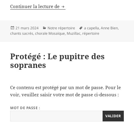
D’après A. Kastorsky,
O Salutaris 
Continuer la lecture de
Publié
Catégories
Mots-
21 mars 2024
Notre répertoire
a capella
,
Anne Bien
,
le
clés
chants sacrés
,
chorale Mosaïque
,
Muzillac
,
répertoire
Protégé : Le pupitre des
sopranes
Ce contenu est protégé par un mot de passe. Pour le
voir, veuillez saisir votre mot de passe ci-dessous :
MOT DE PASSE :