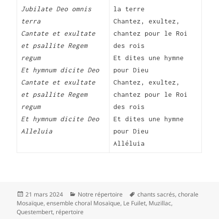
Jubilate Deo omnis
la terre
terra
Chantez, exultez,
Cantate et exultate
chantez pour le Roi
et psallite Regem
des rois
regum
Et dites une hymne
Et hymnum dicite Deo
pour Dieu
Cantate et exultate
Chantez, exultez,
et psallite Regem
chantez pour le Roi
regum
des rois
Et hymnum dicite Deo
Et dites une hymne
Alleluia
pour Dieu
Alléluia
Publié
Catégories
Mots-
21 mars 2024
Notre répertoire
chants sacrés
,
chorale
le
clés
Mosaïque
,
ensemble choral Mosaïque
,
Le Fuilet
,
Muzillac
,
Questembert
,
répertoire