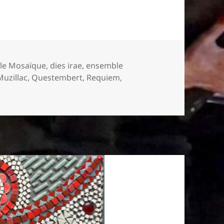
le Mosaïque
,
dies irae
,
ensemble
Muzillac
,
Questembert
,
Requiem
,