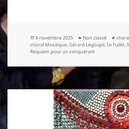
Publié
Catégories
Mots-
8 novembre 2025
Non classé
chora
le
clés
choral Mosaïque
,
Gérard Legoupil
,
Le Fuilet
,
Requiem pour un conquérant