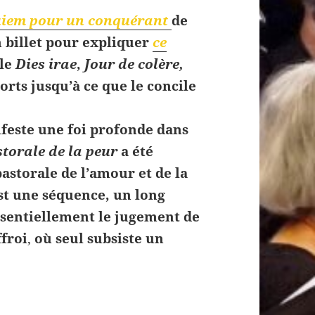
iem pour un conquérant
de
n billet pour expliquer
ce
 le
Dies irae
,
Jour de colère,
orts jusqu’à ce que le concile
este une foi profonde dans
torale de la peur
a été
storale de l’amour et de la
st une séquence, un long
ssentiellement le jugement de
ffroi
,
où seul subsiste un
ce clé du Requiem