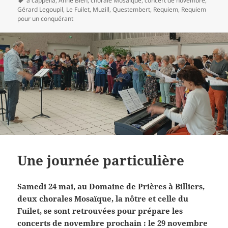
a cappella
,
Anne Bien
,
chorale Mosaïque
,
concert de novembre
,
clés
Gérard Legoupil
,
Le Fuilet
,
Muzill
,
Questembert
,
Requiem
,
Requiem
pour un conquérant
Une journée particulière
Samedi 24 mai, au Domaine de Prières à Billiers,
deux chorales Mosaïque, la nôtre et celle du
Fuilet, se sont retrouvées pour prépare les
concerts de novembre prochain : le 29 novembre