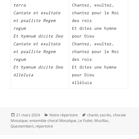
terra
Chantez, exultez,
Cantate et exultate
chantez pour le Roi
et psallite Regem
des rois
regum
Et dites une hymne
Et hymnum dicite Deo
pour Dieu
Cantate et exultate
Chantez, exultez,
et psallite Regem
chantez pour le Roi
regum
des rois
Et hymnum dicite Deo
Et dites une hymne
Alleluia
pour Dieu
Alléluia
Publié
Catégories
Mots-
21 mars 2024
Notre répertoire
chants sacrés
,
chorale
le
clés
Mosaïque
,
ensemble choral Mosaïque
,
Le Fuilet
,
Muzillac
,
Questembert
,
répertoire