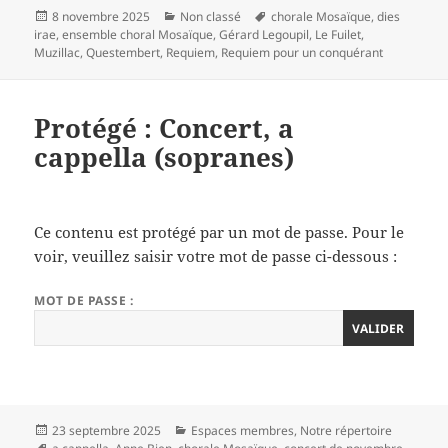
Publié
Catégories
Mots-
8 novembre 2025
Non classé
chorale Mosaïque
,
dies
le
clés
irae
,
ensemble choral Mosaïque
,
Gérard Legoupil
,
Le Fuilet
,
Muzillac
,
Questembert
,
Requiem
,
Requiem pour un conquérant
Protégé : Concert, a
cappella (sopranes)
Ce contenu est protégé par un mot de passe. Pour le
voir, veuillez saisir votre mot de passe ci-dessous :
MOT DE PASSE :
Publié
Catégories
23 septembre 2025
Espaces membres
,
Notre répertoire
le
Mots-