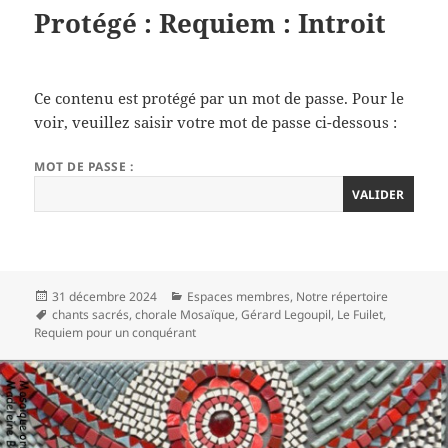
Protégé : Requiem : Introit
Ce contenu est protégé par un mot de passe. Pour le
voir, veuillez saisir votre mot de passe ci-dessous :
MOT DE PASSE :
Publié
Catégories
31 décembre 2024
Espaces membres
,
Notre répertoire
le
Mots-
chants sacrés
,
chorale Mosaïque
,
Gérard Legoupil
,
Le Fuilet
,
clés
Requiem pour un conquérant