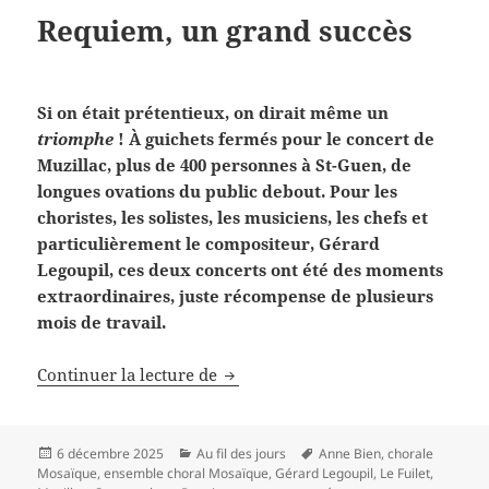
Requiem, un grand succès
Si on était prétentieux, on dirait même un
triomphe
! À guichets fermés pour le concert de
Muzillac, plus de 400 personnes à St-Guen, de
longues ovations du public debout. Pour les
choristes, les solistes, les musiciens, les chefs et
particulièrement le compositeur, Gérard
Legoupil, ces deux concerts ont été des moments
extraordinaires, juste récompense de plusieurs
mois de travail.
Requiem, un grand succès
Continuer la lecture de
Publié
Catégories
Mots-
6 décembre 2025
Au fil des jours
Anne Bien
,
chorale
le
clés
Mosaïque
,
ensemble choral Mosaïque
,
Gérard Legoupil
,
Le Fuilet
,