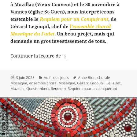
à Muzillac (Vieux Couvent) et le 30 novembre à
Vannes (église St-Guen), nous interpréterons
ensemble le
Requiem pour un Conquérant
, de
Gérard Legoupil, chef de
l’ensemble choral
Mosaïque du Fuilet
. Un beau projet, mais qui
demande un gros investissement de tous.
Une journée particulière
Continuer la lecture de
Publié
Catégories
Mots-
3 juin 2025
Au fil des jours
Anne Bien
,
chorale
le
clés
Mosaïque
,
ensemble choral Mosaïque
,
Gérard Legoupil
,
Le Fuilet
,
Muzillac
,
Questembert
,
Requiem
,
Requiem pour un conquérant