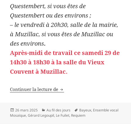
Questembert, si vous êtes de
Questembert ou des environs ;
– le vendredi à 20h30, salle de la mairie,
à Muzillac, si vous êtes de Muzillac ou
des environs
.
Après-midi de travail ce samedi 29 de
14h30 à 18h30 à la salle du Vieux
Couvent à Muzillac.
Un Requiem contemporain
Continuer la lecture de
Publié
Catégories
Mots-
26 mars 2025
Au fil des jours
Bayeux
,
Ensemble vocal
le
clés
Mosaïque
,
Gérard Legoupil
,
Le Fuilet
,
Requiem