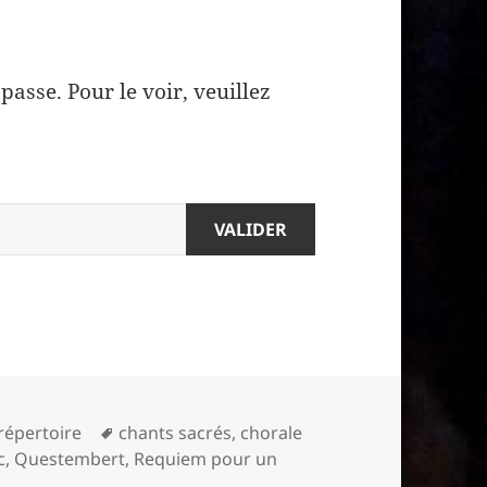
asse. Pour le voir, veuillez
Mots-
répertoire
chants sacrés
,
chorale
clés
c
,
Questembert
,
Requiem pour un