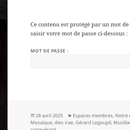
Ce contenu est protégé par un mot de p
saisir votre mot de passe ci-dessous :
MOT DE PASSE :
Publié
Catégories
28 avril 2025
Espaces membres
,
Notre 
le
Mosaïque
,
dies irae
,
Gérard Legoupil
,
Muzilla
conquérant