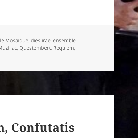
le Mosaïque
,
dies irae
,
ensemble
Muzillac
,
Questembert
,
Requiem
,
m, Confutatis