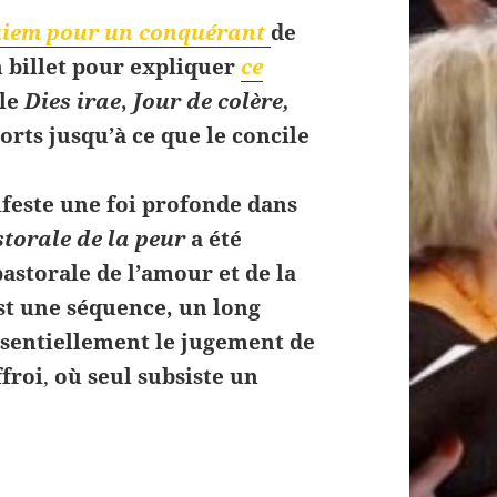
iem pour un conquérant
de
n billet pour expliquer
ce
 le
Dies irae
,
Jour de colère,
orts jusqu’à ce que le concile
este une foi profonde dans
torale de la peur
a été
storale de l’amour et de la
st une séquence, un long
ssentiellement le jugement de
ffroi
,
où seul subsiste un
ce clé du Requiem