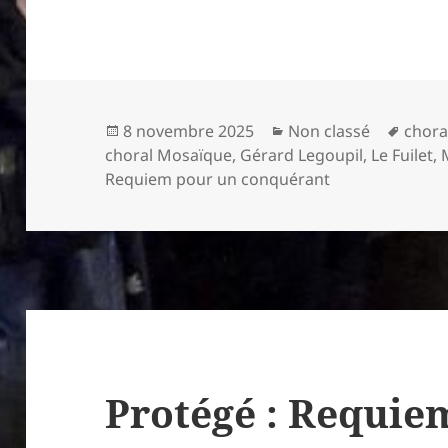
Publié
Catégories
Mots-
8 novembre 2025
Non classé
chora
le
clés
choral Mosaïque
,
Gérard Legoupil
,
Le Fuilet
,
Requiem pour un conquérant
Protégé : Requie