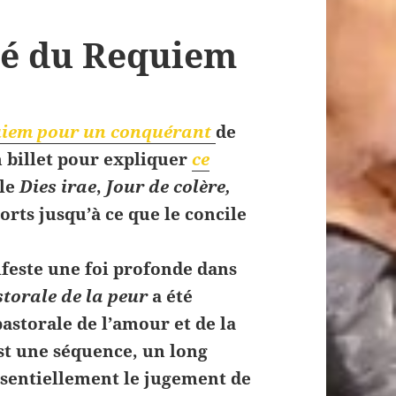
clé du Requiem
iem pour un conquérant
de
n billet pour expliquer
ce
 le
Dies irae
,
Jour de colère,
orts jusqu’à ce que le concile
este une foi profonde dans
torale de la peur
a été
storale de l’amour et de la
st une séquence, un long
ssentiellement le jugement de