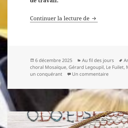
de travail.
Requiem, un g
Continuer la lecture de
Publié
Catégories
M
6 décembre 2025
Au fil des jours
A
le
cl
choral Mosaïque
,
Gérard Legoupil
,
Le Fuilet
,
sur Requ
un conquérant
Un commentaire