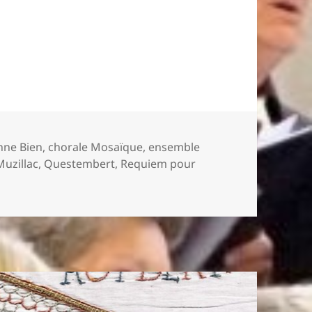
rand succès
ots-
nne Bien
,
chorale Mosaïque
,
ensemble
és
Muzillac
,
Questembert
,
Requiem pour
iem, un grand succès