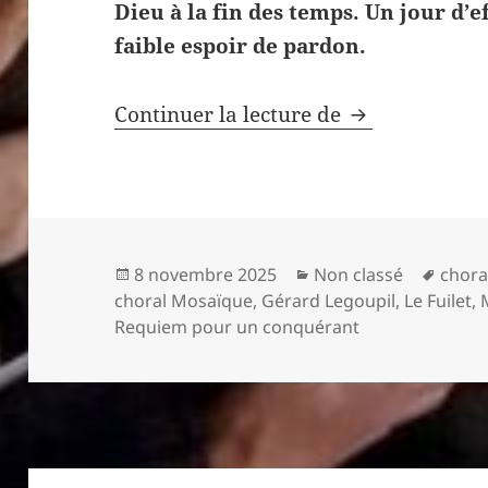
Dieu à la fin des temps. Un jour d’e
faible espoir de pardon.
Dies irae, piè
Continuer la lecture de
Publié
Catégories
Mots-
8 novembre 2025
Non classé
chora
le
clés
choral Mosaïque
,
Gérard Legoupil
,
Le Fuilet
,
Requiem pour un conquérant