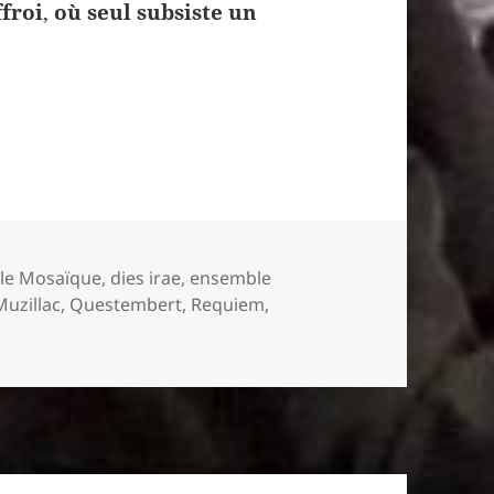
ffroi
,
où seul subsiste un
ce clé du Requiem
le Mosaïque
,
dies irae
,
ensemble
Muzillac
,
Questembert
,
Requiem
,