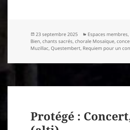
Publié
Catégories
23 septembre 2025
Espaces membres
le
Bien
,
chants sacrés
,
chorale Mosaïque
,
conce
Muzillac
,
Questembert
,
Requiem pour un co
Protégé : Concert
(alti)