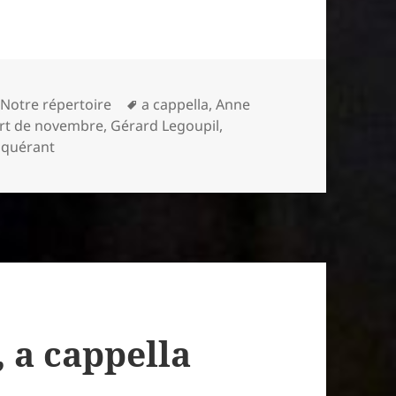
Mots-
,
Notre répertoire
a cappella
,
Anne
clés
rt de novembre
,
Gérard Legoupil
,
nquérant
, a cappella