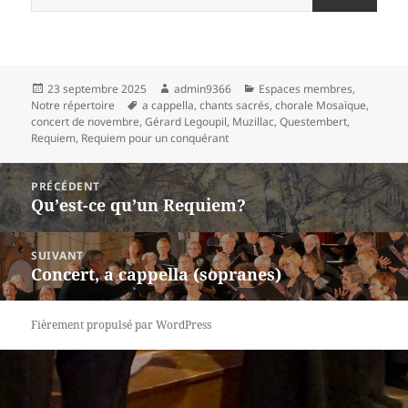
Publié
Auteur
Catégories
23 septembre 2025
admin9366
Espaces membres
,
le
Mots-
Notre répertoire
a cappella
,
chants sacrés
,
chorale Mosaïque
,
clés
concert de novembre
,
Gérard Legoupil
,
Muzillac
,
Questembert
,
Requiem
,
Requiem pour un conquérant
Navigation
PRÉCÉDENT
de
Qu’est-ce qu’un Requiem?
Article
l’article
précédent :
SUIVANT
Concert, a cappella (sopranes)
Article
suivant :
Fièrement propulsé par WordPress