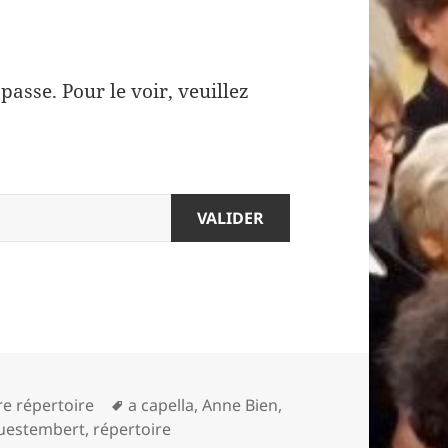
asse. Pour le voir, veuillez
Mots-
e répertoire
a capella
,
Anne Bien
,
clés
uestembert
,
répertoire