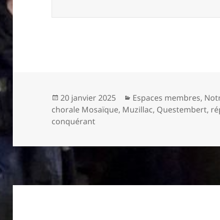
Publié
Catégories
20 janvier 2025
Espaces membres
,
Notr
le
chorale Mosaïque
,
Muzillac
,
Questembert
,
ré
conquérant