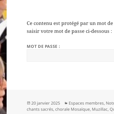
Ce contenu est protégé par un mot de p
saisir votre mot de passe ci-dessous :
MOT DE PASSE :
Publié
Catégories
20 janvier 2025
Espaces membres
,
Notr
le
chants sacrés
,
chorale Mosaïque
,
Muzillac
,
Q