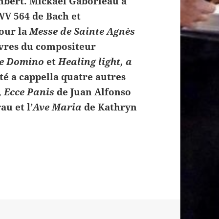
mbert. Mickaël Gaborieau a
V 564 de Bach et
our la
Messe de Sainte Agnès
vres du compositeur
e Domino
et
Healing light, a
été a cappella quatre autres
,
Ecce Panis
de Juan Alfonso
u et l’
Ave Maria
de Kathryn
du concert orgue et chœur