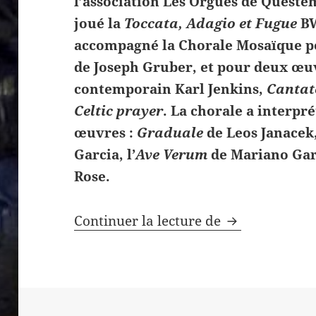
l’association Les Orgues de Queste
joué la
Toccata, Adagio et Fugue
BW
accompagné la Chorale Mosaïque p
de Joseph Gruber, et pour deux œu
contemporain Karl Jenkins,
Cantat
Celtic prayer
. La chorale a interpr
œuvres :
Graduale
de Leos Janacek
Garcia, l’
Ave Verum
de Mariano Gara
Rose.
Grand succès 
Continuer la lecture de