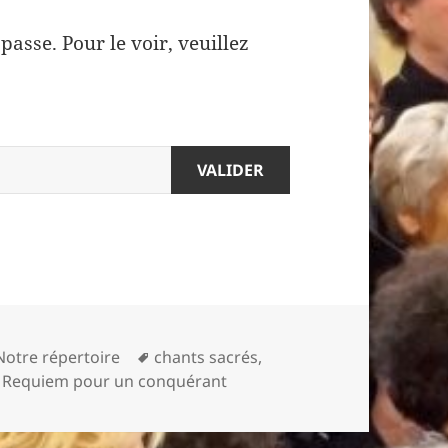
asse. Pour le voir, veuillez
Mots-
Notre répertoire
chants sacrés
,
clés
,
Requiem pour un conquérant