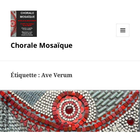
MENU
Chorale Mosaïque
ET
WIDGETS
Étiquette :
Ave Verum