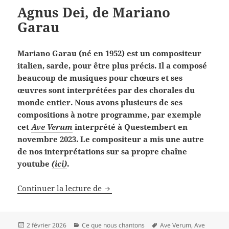
Agnus Dei, de Mariano
Garau
Mariano Garau (né en 1952) est un compositeur
italien, sarde, pour être plus précis. Il a composé
beaucoup de musiques pour chœurs et ses
œuvres sont interprétées par des chorales du
monde entier. Nous avons plusieurs de ses
compositions à notre programme, par exemple
cet
Ave Verum
interprété à Questembert en
novembre 2023. Le compositeur a mis une autre
de nos interprétations sur sa propre chaîne
youtube
(ici)
.
Agnus Dei, de Mariano Garau
Continuer la lecture de
Publié
Catégories
Mots-
2 février 2026
Ce que nous chantons
Ave Verum
,
Ave