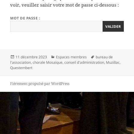
voir, veuillez saisir votre mot de passe ci-dessous :
MOT DE PASSE :
Publié
Catégories
Mots-
11 décembre 2023
Espaces membres
bureau de
le
clés
l'association
,
chorale Mosaïque
,
conseil d'administration
,
Muzillac
,
Questembert
Fièrement propulsé par WordPress