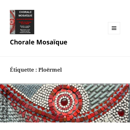
MENU
Chorale Mosaïque
ET
WIDGETS
Étiquette :
Ploërmel