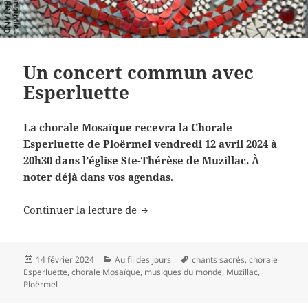
Un concert commun avec
Esperluette
La chorale Mosaïque recevra la Chorale
Esperluette de Ploërmel vendredi 12 avril 2024 à
20h30 dans l’église Ste-Thérèse de Muzillac. À
noter déjà dans vos agendas
.
Un concert commun avec Esperlue
Continuer la lecture de
Publié
Catégories
Mots-
14 février 2024
Au fil des jours
chants sacrés
,
chorale
le
clés
Esperluette
,
chorale Mosaïque
,
musiques du monde
,
Muzillac
,
Ploërmel