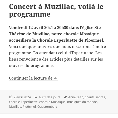
Concert à Muzillac, voilà le
programme
Vendredi 12 avril 2024 à 20h30 dans l’église Ste-
Thérèse de Muzillac, notre chorale Mosaïque
accueillera la
Chorale Esperluette de Ploërmel
.
Voici quelques œuvres que nous inscrirons à notre
programme. En attendant celui d’Esperluette. Les
liens renvoient à des articles plus détaillés sur les
œuvres du programme.
Concert à Muzillac, voilà le prog
Continuer la lecture de
Publié
Catégories
Mots-
2 avril 2024
Au fil des jours
Anne Bien
,
chants sacrés
,
le
clés
chorale Esperluette
,
chorale Mosaïque
,
musiques du monde
,
Muzillac
,
Ploërmel
,
Questembert