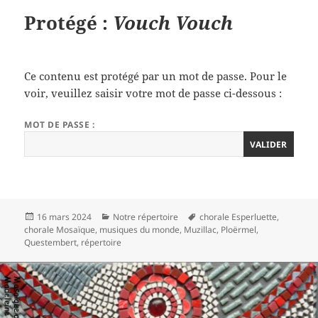
Protégé :
Vouch Vouch
Ce contenu est protégé par un mot de passe. Pour le
voir, veuillez saisir votre mot de passe ci-dessous :
MOT DE PASSE :
Publié
Catégories
Mots-
16 mars 2024
Notre répertoire
chorale Esperluette
,
le
clés
chorale Mosaïque
,
musiques du monde
,
Muzillac
,
Ploërmel
,
Questembert
,
répertoire