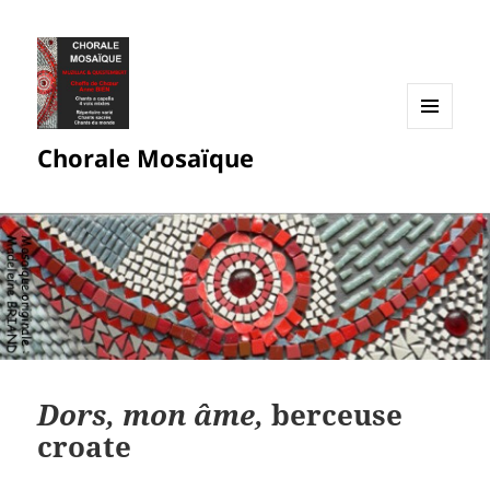
MENU
Chorale Mosaïque
ET
WIDGETS
Dors, mon âme,
berceuse
croate