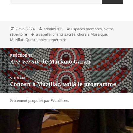
Publié
Auteur
Catégories
2 avril 2024
admin9366
Espaces membres
,
Notre
le
Mots-
répertoire
a capella
,
chants sacrés
,
chorale Mosaïque
,
clés
Muzillac
,
Questembert
,
répertoire
Navigation
PRÉCÉDENT
de
Ave Verum
de Mariano Garau
Article
l’article
précédent :
SUIVANT
Concert à Muzillac, voilà le programme
Article
suivant :
Fièrement propulsé par WordPress