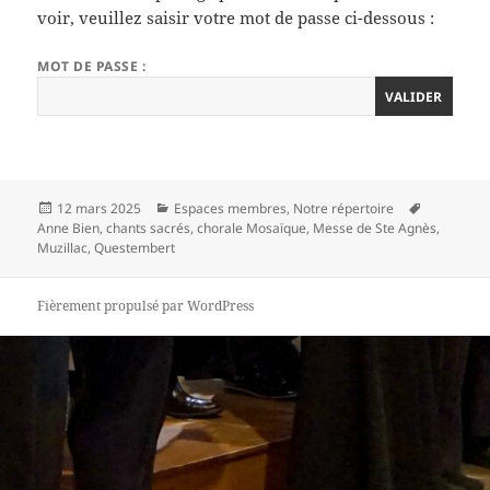
voir, veuillez saisir votre mot de passe ci-dessous :
MOT DE PASSE :
Publié
Catégories
Mots-
12 mars 2025
Espaces membres
,
Notre répertoire
le
clés
Anne Bien
,
chants sacrés
,
chorale Mosaïque
,
Messe de Ste Agnès
,
Muzillac
,
Questembert
Fièrement propulsé par WordPress