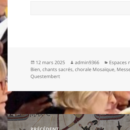
Publié
Auteur
Catégori
12 mars 2025
admin9366
Espaces
le
Bien
,
chants sacrés
,
chorale Mosaïque
,
Messe
Questembert
Navigation
de
PRÉCÉDENT