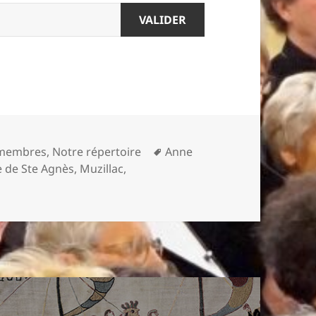
es
Mots-
 membres
,
Notre répertoire
Anne
clés
 de Ste Agnès
,
Muzillac
,