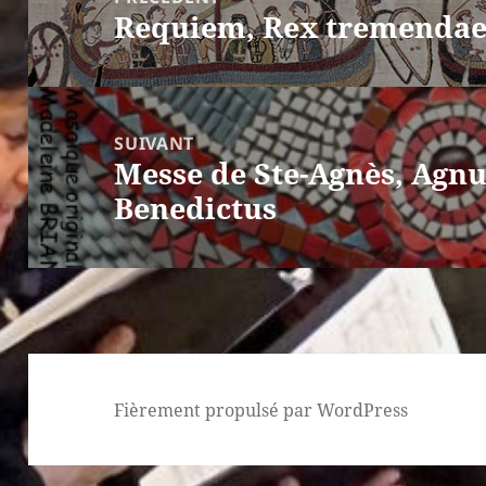
Requiem, Rex tremendae
l’article
Article
précédent :
SUIVANT
Messe de Ste-Agnès, Agnu
Article
Benedictus
suivant :
Fièrement propulsé par WordPress