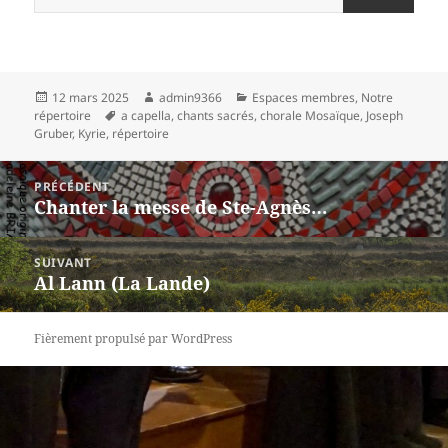
Publié
Auteur
Catégories
12 mars 2025
admin9366
Espaces membres
,
Notre
le
Mots-
répertoire
a capella
,
chants sacrés
,
chorale Mosaïque
,
Joseph
clés
Gruber
,
Kyrie
,
répertoire
Navigation
PRÉCÉDENT
de
Chanter la messe de Ste-Agnès…
Article
l’article
précédent :
SUIVANT
Al Lann (La Lande)
Article
suivant :
Fièrement propulsé par WordPress