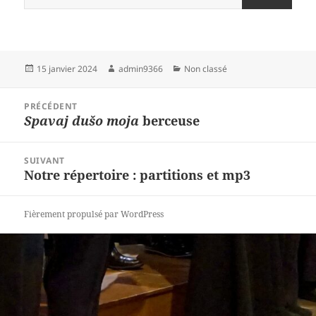
Publié
Auteur
Catégories
15 janvier 2024
admin9366
Non classé
le
Navigation
PRÉCÉDENT
de
Spavaj dušo moja
berceuse
Article
l’article
précédent :
SUIVANT
Notre répertoire : partitions et mp3
Article
suivant :
Fièrement propulsé par WordPress