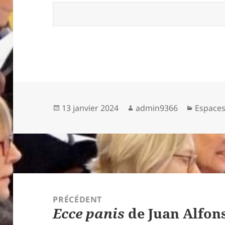
Publié
Auteur
Catégor
13 janvier 2024
admin9366
Espace
le
Navigation
de
PRÉCÉDENT
Ecce panis
de Juan Alfon
l’article
Article