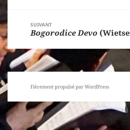
précédent :
SUIVANT
Bogorodice Devo
(Wietse
Article
suivant :
Fièrement propulsé par WordPress