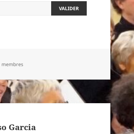
ies
s membres
so Garcia