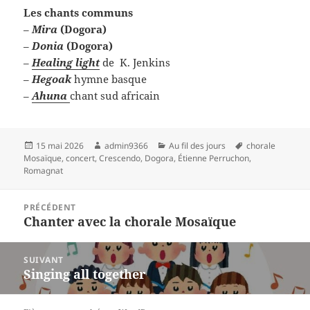
Les chants communs
–
Mira
(Dogora)
–
Donia
(Dogora)
–
Healing light
de K. Jenkins
–
Hegoak
hymne basque
–
Ahuna
chant sud africain
Publié
Auteur
Catégories
Mots-
15 mai 2026
admin9366
Au fil des jours
chorale
le
clés
Mosaïque
,
concert
,
Crescendo
,
Dogora
,
Étienne Perruchon
,
Romagnat
Navigation
PRÉCÉDENT
de
Chanter avec la chorale Mosaïque
Article
l’article
précédent :
SUIVANT
Singing all together
Article
suivant :