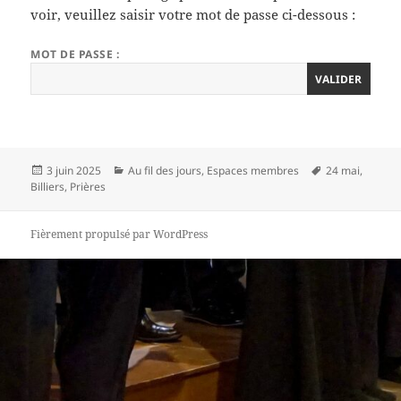
voir, veuillez saisir votre mot de passe ci-dessous :
MOT DE PASSE :
Publié
Catégories
Mots-
3 juin 2025
Au fil des jours
,
Espaces membres
24 mai
,
le
clés
Billiers
,
Prières
Fièrement propulsé par WordPress