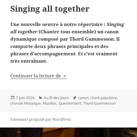
Singing all together
Une nouvelle oeuvre à notre répertoire :
Singing
all together
(Chanter tous ensemble) un canon
dynamique composé par Thord Gummesson. Il
comporte deux phrases principales et des
phrases d’accompagnement
.
Et c’est vraiment
très entraînant.
Singing all together
Continuer la lecture de
Publié
Catégories
Mots-
7 juin 2026
Au fil des jours
canon
,
chant populaire
,
le
clés
chorale Mosaïque
,
Muzillac
,
Questembert
,
Thord Gummesson
Fièrement propulsé par WordPress