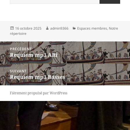
Publié
Auteur
Catégories
16 octobre 2025
admin9366
Espaces membres
,
Notre
le
répertoire
Navigation
PRÉCÉDENT
de
Requiem mp3 Alti
Article
l’article
précédent :
SUIVANT
Requiem mp3 Basses
Article
suivant :
Fièrement propulsé par WordPress