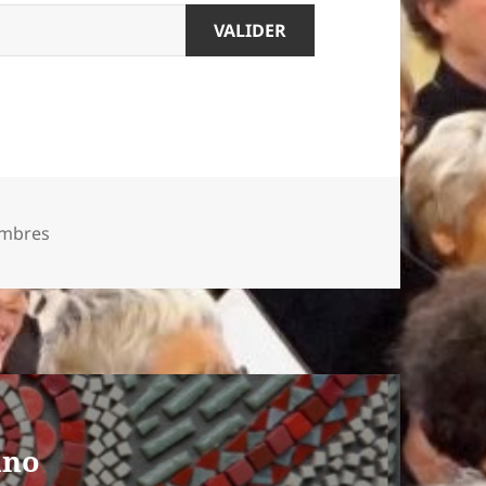
embres
ino