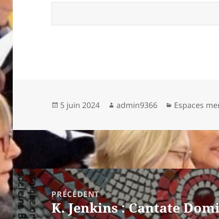
Publié
Auteur
Catégories
5 juin 2024
admin9366
Espaces m
le
Navigation
de
PRÉCÉDENT
K. Jenkins : Cantate Dom
l’article
Article