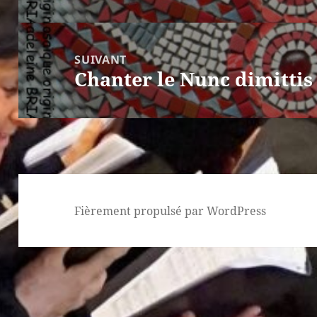
précédent :
SUIVANT
Chanter le Nunc dimittis
Article
suivant :
Fièrement propulsé par WordPress