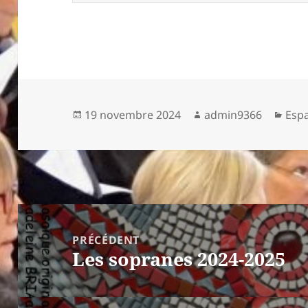
Publié
Auteur
Caté
19 novembre 2024
admin9366
Esp
le
Navigation
de
PRÉCÉDENT
Les sopranes 2024-2025
l’article
Article
précédent :