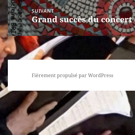
SUIVANT
Grand succès du concert
Article
suivant :
Fièrement propulsé par WordPress